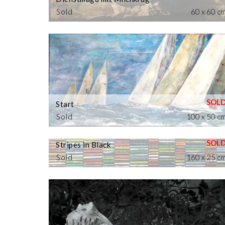
Sold
60 x 60 c
Start
Sold
100 x 50 c
Stripes in Black
Sold
160 x 25 c