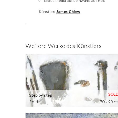
Mixed media auf Leinwand auf Holz
Künstler:
James Chiew
Weitere Werke des Künstlers
Step by step
Sold
170 x 90 c