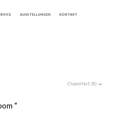
ERVICE
AUSSTELLUNGEN
KONTAKT
Chanel No5 3D →
oom “