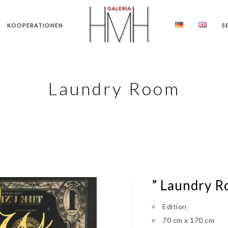
KOOPERATIONEN
S
Laundry Room
” Laundry R
Edition
70 cm x 170 cm