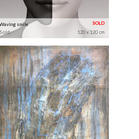
Waving smile
Sold
120 x 120 cm