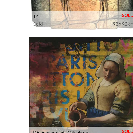
T4
Sold
92 x 92 c
Dienstmagd mit Milchkrug