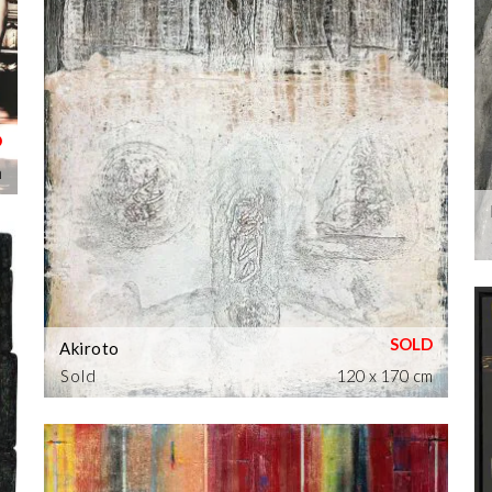
m
Akiroto
Sold
120 x 170 cm