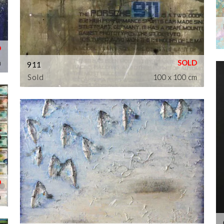
m
911
Sold
100 x 100 cm
m