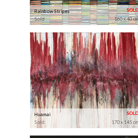
Rainbow Stripes
Sold
160 x 40 c
Huamai
Sold
170 x 145 c