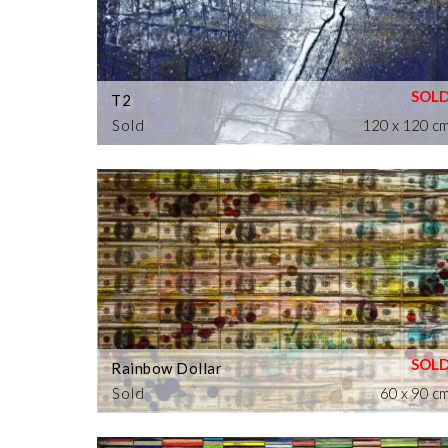
T2
Sold
120 x 120 c
Rainbow Dollar
Sold
60 x 90 c