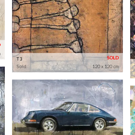
m
T3
Sold
120 x 120 cm