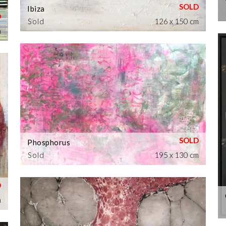
Ibiza
Sold
126 x 150 cm
m
Phosphorus
Sold
195 x 130 cm
m