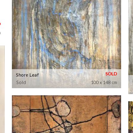
m
Shore Leaf
Sold
100 x 148 cm