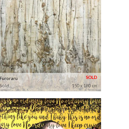
Furoraru
Sold
150 x 180 cm