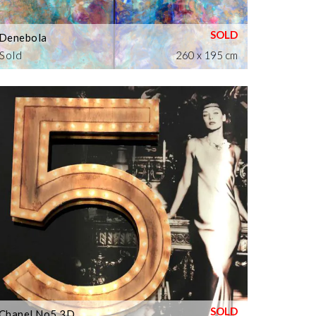
Denebola
Sold
260 x 195 cm
Chanel No5 3D