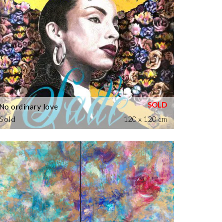
No ordinary love
Sold
120 x 120 cm