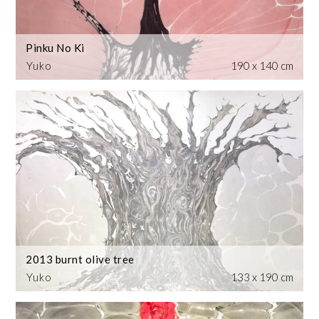
Pinku No Ki
Yuko
190 x 140 cm
2013 burnt olive tree
Yuko
133 x 190 cm