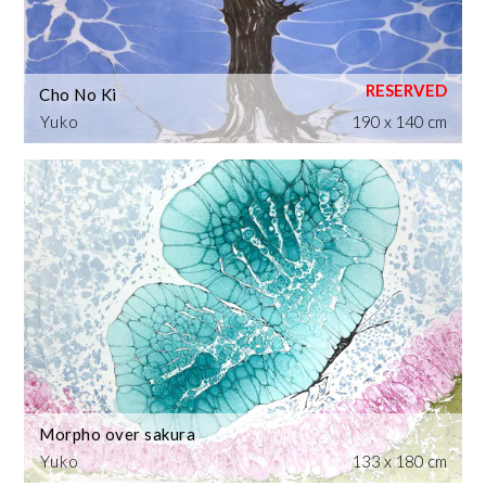
Cho No Ki
Yuko
190 x 140 cm
Morpho over sakura
Yuko
133 x 180 cm