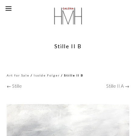
Stille II B
Art for Sale
/
Isolde Folger
/ Stille II B
← Stille
Stille II A →