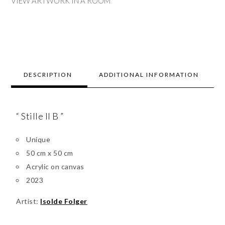
VIEW ARTWORK IN A ROOM
DESCRIPTION
ADDITIONAL INFORMATION
“ Stille II B ”
Unique
50 cm x 50 cm
Acrylic on canvas
2023
Artist:
Isolde Folger