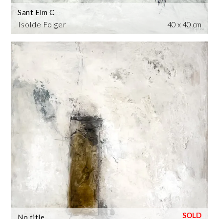
Sant Elm C
Isolde Folger
40 x 40 cm
No title